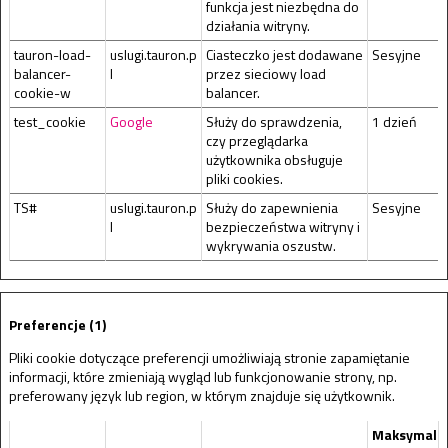
funkcja jest niezbędna do
działania witryny.
tauron-load-
uslugi.tauron.p
Ciasteczko jest dodawane
Sesyjne
balancer-
l
przez sieciowy load
cookie-w
balancer.
test_cookie
Google
Służy do sprawdzenia,
1 dzień
czy przeglądarka
użytkownika obsługuje
pliki cookies.
TS#
uslugi.tauron.p
Służy do zapewnienia
Sesyjne
l
bezpieczeństwa witryny i
wykrywania oszustw.
Preferencje (1)
Pliki cookie dotyczące preferencji umożliwiają stronie zapamiętanie
informacji, które zmieniają wygląd lub funkcjonowanie strony, np.
preferowany język lub region, w którym znajduje się użytkownik.
Maksymaln