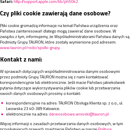
Safari:
http://support.apple.com/kb/ph5042
Czy pliki cookie zawierają dane osobowe?
Pliki cookie gromadzą informacje na temat Państwa urządzenia oraz
Państwa zainteresowań dlatego mogą zawierać dane osobowe. W
związku z tym, informujemy, że Współadministratorami Państwa danych są
Podmioty Grupy TAURON, które zostały wymienione pod adresem:
www.tauron.pl/rodo/spolki-grupy
.
Kontakt z nami:
W sprawach dotyczących współadministrowania danymi osobowymi
przez podmioty Grupy TAURON można się z nami kontaktować
korespondencyjnie lub elektronicznie. Jeśli macie Państwo jakiekolwiek
pytania dotyczące wykorzystywania plików cookie lub przetwarzania
swoich danych osobowych prosimy o kontakt:
korespondencyjnie na adres: TAURON Obsługa Klienta sp. z o.o., ul.
Lwowska 23 40-389 Katowice.
elektronicznie na adres:
daneosobowe.wnioski@tauron.pl
Więcej informacji o zasadach przetwarzania danych osobowych, w tym
przysługujących prawach znajdziecie Państwo w naszej
Polityce