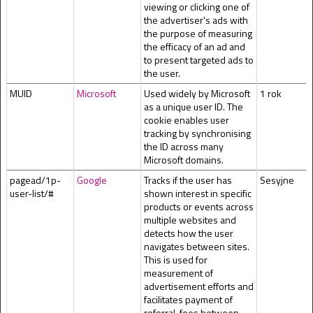
viewing or clicking one of
the advertiser's ads with
the purpose of measuring
the efficacy of an ad and
to present targeted ads to
the user.
MUID
Microsoft
Used widely by Microsoft
1 rok
as a unique user ID. The
cookie enables user
tracking by synchronising
the ID across many
Microsoft domains.
pagead/1p-
Google
Tracks if the user has
Sesyjne
user-list/#
shown interest in specific
products or events across
multiple websites and
detects how the user
navigates between sites.
This is used for
measurement of
advertisement efforts and
facilitates payment of
referral-fees between