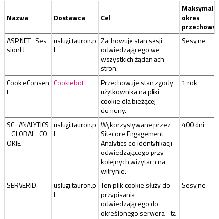
Maksymaln
Nazwa
Dostawca
Cel
okres
przechowy
ASP.NET_Ses
uslugi.tauron.p
Zachowuje stan sesji
Sesyjne
sionId
l
odwiedzającego we
wszystkich żądaniach
stron.
CookieConsen
Cookiebot
Przechowuje stan zgody
1 rok
t
użytkownika na pliki
cookie dla bieżącej
domeny.
SC_ANALYTICS
uslugi.tauron.p
Wykorzystywane przez
400 dni
_GLOBAL_CO
l
Sitecore Engagement
OKIE
Analytics do identyfikacji
odwiedzającego przy
kolejnych wizytach na
witrynie.
SERVERID
uslugi.tauron.p
Ten plik cookie służy do
Sesyjne
l
przypisania
odwiedzającego do
określonego serwera - ta