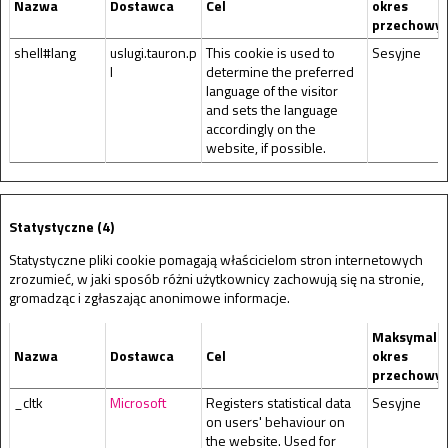
Nazwa
Dostawca
Cel
okres
przechowy
shell#lang
uslugi.tauron.p
This cookie is used to
Sesyjne
l
determine the preferred
language of the visitor
and sets the language
accordingly on the
website, if possible.
Statystyczne (4)
Statystyczne pliki cookie pomagają właścicielom stron internetowych
zrozumieć, w jaki sposób różni użytkownicy zachowują się na stronie,
gromadząc i zgłaszając anonimowe informacje.
Maksymaln
Nazwa
Dostawca
Cel
okres
przechowy
_cltk
Microsoft
Registers statistical data
Sesyjne
on users' behaviour on
the website. Used for