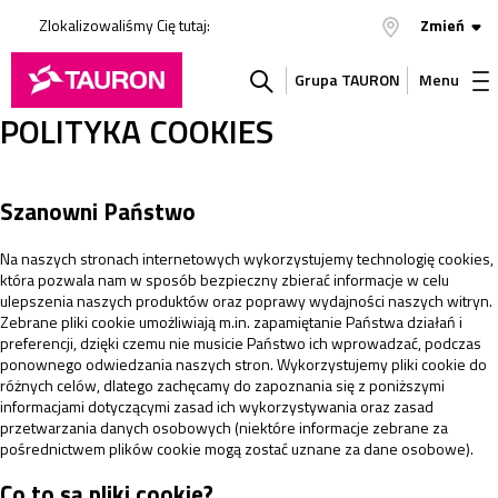
Zlokalizowaliśmy Cię tutaj:
Zmień
Grupa TAURON
Menu
POLITYKA COOKIES
Szukaj
w
Szanowni Państwo
serwisie
Na naszych stronach internetowych wykorzystujemy technologię cookies,
która pozwala nam w sposób bezpieczny zbierać informacje w celu
ulepszenia naszych produktów oraz poprawy wydajności naszych witryn.
Zebrane pliki cookie umożliwiają m.in. zapamiętanie Państwa działań i
preferencji, dzięki czemu nie musicie Państwo ich wprowadzać, podczas
ponownego odwiedzania naszych stron. Wykorzystujemy pliki cookie do
różnych celów, dlatego zachęcamy do zapoznania się z poniższymi
informacjami dotyczącymi zasad ich wykorzystywania oraz zasad
przetwarzania danych osobowych (niektóre informacje zebrane za
pośrednictwem plików cookie mogą zostać uznane za dane osobowe).
Co to są pliki cookie?