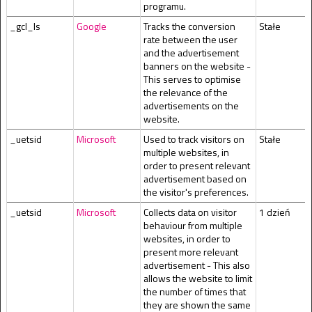
programu.
_gcl_ls
Google
Tracks the conversion
Stałe
rate between the user
and the advertisement
banners on the website -
This serves to optimise
the relevance of the
advertisements on the
website.
_uetsid
Microsoft
Used to track visitors on
Stałe
multiple websites, in
order to present relevant
advertisement based on
the visitor's preferences.
_uetsid
Microsoft
Collects data on visitor
1 dzień
behaviour from multiple
websites, in order to
present more relevant
advertisement - This also
allows the website to limit
the number of times that
they are shown the same